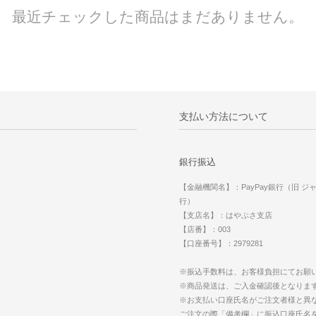
最近チェックした商品はまだありません。
支払い方法について
銀行振込
【金融機関名】：PayPay銀行（旧 ジ
行）
【支店名】：はやぶさ支店
【店番】：003
【口座番号】：2979281
※振込手数料は、お客様負担にてお願
※商品発送は、ご入金確認後となりま
※お支払い口座氏名がご注文者様と異
ご注文の際「備考欄」に振込口座氏名