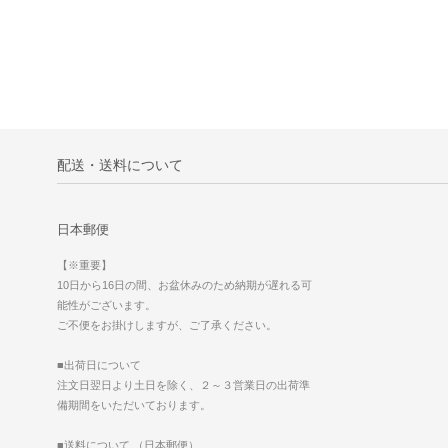
配送・送料について
日本郵便
【※重要】
10日から16日の間、お盆休みのため納期が遅れる可
能性がございます。
ご不便をお掛けしますが、ご了承ください。
■出荷日について
注文日翌日より土日を除く、２～３営業日の出荷準
備期間をいただいております。
■送料について （日本郵便）