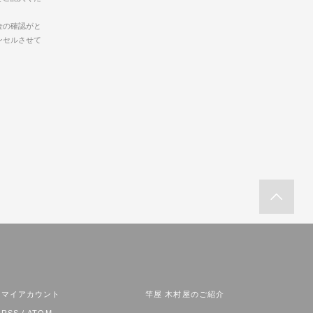
金の確認がと
ンセルさせて
マイアカウント
竿屋 木村屋のご紹介
RSS
/
ATOM