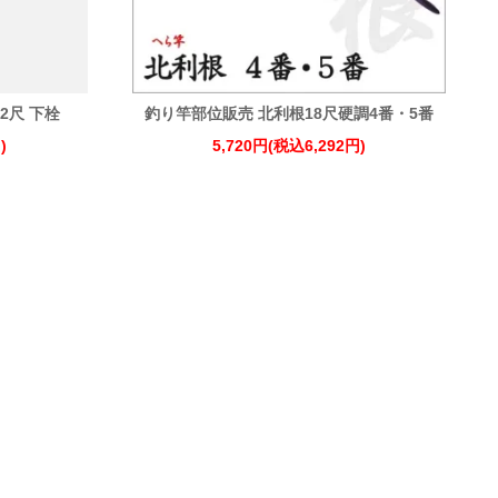
2尺 下栓
釣り竿部位販売 北利根18尺硬調4番・5番
)
5,720円(税込6,292円)