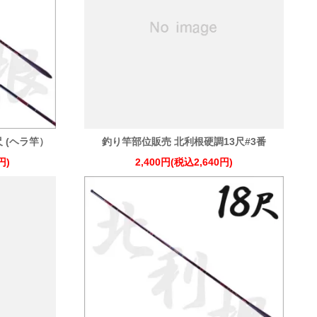
尺 (ヘラ竿）
釣り竿部位販売 北利根硬調13尺#3番
円)
2,400円(税込2,640円)