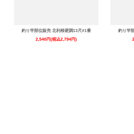
釣り竿部位販売 北利根硬調13尺#1番
釣り竿部
2,540円(税込2,794円)