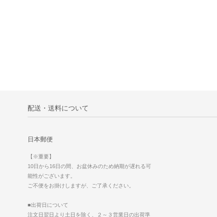
配送・送料について
日本郵便
【※重要】
10日から16日の間、お盆休みのため納期が遅れる可
能性がございます。
ご不便をお掛けしますが、ご了承ください。
■出荷日について
注文日翌日より土日を除く、２～３営業日の出荷準