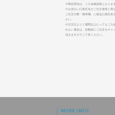
※商品発送は、ご入金確認後となりま
※お支払い口座氏名がご注文者様と異
ご注文の際「備考欄」に振込口座氏名
さい。
※注文日より１週間以上たってもご入
れない場合は、自動的にご注文をキャ
頂きますのでご了承ください。
MORE INFO