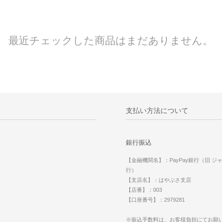
最近チェックした商品はまだありません。
支払い方法について
銀行振込
【金融機関名】：PayPay銀行（旧 ジ
行）
【支店名】：はやぶさ支店
【店番】：003
【口座番号】：2979281
※振込手数料は、お客様負担にてお願