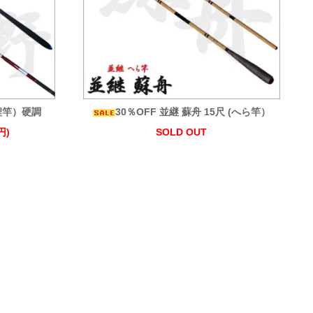
(鯉竿）硬調
30％OFF 並継 蘇舟 15尺 (へら竿）
円)
SOLD OUT