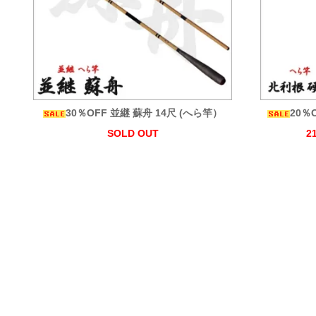
30％OFF 並継 蘇舟 14尺 (へら竿）
20％
SOLD OUT
2