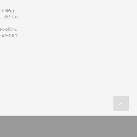
す。
なる場合は、
をご記入くだ
金の確認がと
ンセルさせて