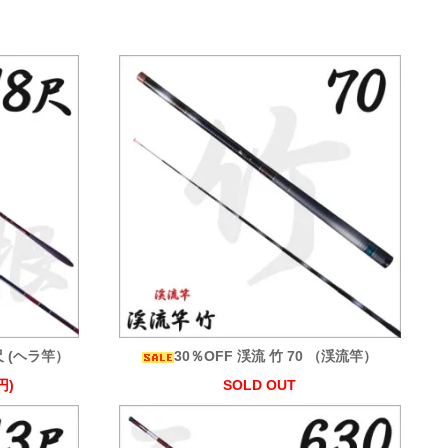
尺 (ヘラ竿）
30％OFF 渓流 竹 70 （渓流竿）
円)
SOLD OUT