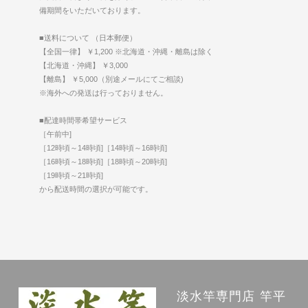
備期間をいただいております。
■送料について （日本郵便）
【全国一律】 ￥1,200 ※北海道・沖縄・離島は除く
【北海道・沖縄】 ￥3,000
【離島】 ￥5,000（別途メールにてご相談)
※海外への発送は行っておりません。
■配達時間帯希望サービス
［午前中]
［12時頃～14時頃]［14時頃～16時頃]
［16時頃～18時頃]［18時頃～20時頃]
［19時頃～21時頃]
から配送時間の選択が可能です。
淡水竿専門店 竿平