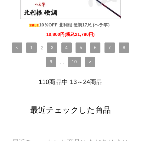
10％OFF 北利根 硬調17尺 (ヘラ竿）
19,800円(税込21,780円)
<
1
2
3
4
5
6
7
8
9
...
10
>
110商品中 13～24商品
最近チェックした商品