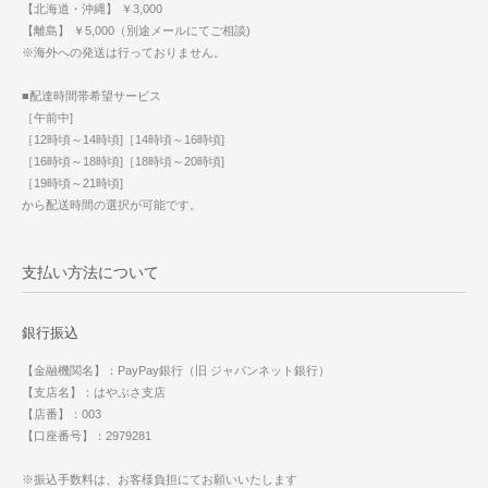
【北海道・沖縄】 ￥3,000
【離島】 ￥5,000（別途メールにてご相談)
※海外への発送は行っておりません。
■配達時間帯希望サービス
［午前中]
［12時頃～14時頃]［14時頃～16時頃]
［16時頃～18時頃]［18時頃～20時頃]
［19時頃～21時頃]
から配送時間の選択が可能です。
支払い方法について
銀行振込
【金融機関名】：PayPay銀行（旧 ジャパンネット銀行）
【支店名】：はやぶさ支店
【店番】：003
【口座番号】：2979281
※振込手数料は、お客様負担にてお願いいたします