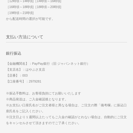
［12時頃～14時頃]［14時頃～16時頃]
［16時頃～18時頃]［18時頃～20時頃]
［19時頃～21時頃]
から配送時間の選択が可能です。
支払い方法について
銀行振込
【金融機関名】：PayPay銀行（旧 ジャパンネット銀行）
【支店名】：はやぶさ支店
【店番】：003
【口座番号】：2979281
※振込手数料は、お客様負担にてお願いいたします
※商品発送は、ご入金確認後となります。
※お支払い口座氏名がご注文者様と異なる場合は、ご注文の際「備考欄」に振込口
座氏名をご記入ください。
※注文日より１週間以上たってもご入金の確認がとれない場合は、自動的にご注文
をキャンセルさせて頂きますのでご了承ください。