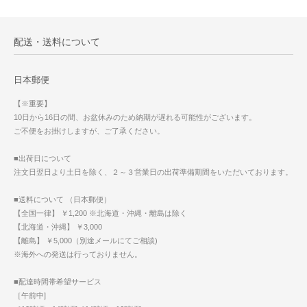
配送・送料について
日本郵便
【※重要】
10日から16日の間、お盆休みのため納期が遅れる可能性がございます。
ご不便をお掛けしますが、ご了承ください。
■出荷日について
注文日翌日より土日を除く、２～３営業日の出荷準備期間をいただいております。
■送料について （日本郵便）
【全国一律】 ￥1,200 ※北海道・沖縄・離島は除く
【北海道・沖縄】 ￥3,000
【離島】 ￥5,000（別途メールにてご相談)
※海外への発送は行っておりません。
■配達時間帯希望サービス
［午前中]