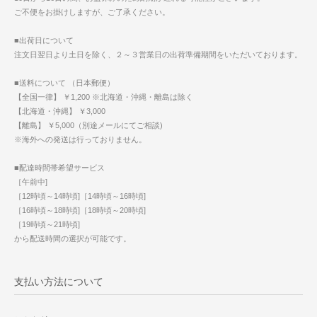
ご不便をお掛けしますが、ご了承ください。
■出荷日について
注文日翌日より土日を除く、２～３営業日の出荷準備期間をいただいております。
■送料について （日本郵便）
【全国一律】 ￥1,200 ※北海道・沖縄・離島は除く
【北海道・沖縄】 ￥3,000
【離島】 ￥5,000（別途メールにてご相談)
※海外への発送は行っておりません。
■配達時間帯希望サービス
［午前中]
［12時頃～14時頃]［14時頃～16時頃]
［16時頃～18時頃]［18時頃～20時頃]
［19時頃～21時頃]
から配送時間の選択が可能です。
支払い方法について