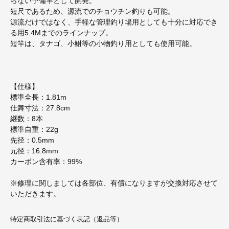
らない予備竿として開発。
短尺であるため、源流でのチョウチン釣りも可能。
源流だけではなく、手軽な管理釣り場用としても十分に対応でき
る用5.4Mまでのラインナップ。
短竿は、タナゴ、小鮒等の小物釣り用としても使用可能。
【仕様】
標準全長：1.81m
仕舞寸法：27.8cm
継数：8本
標準自重：22g
先径：0.5mm
元径：16.8mm
カーボン含有率：99%
※修理に関しましては各部位、有償になりますが交換対応させて
いただきます。
特定商取引法に基づく表記（返品等）