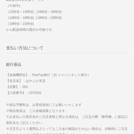
［午前中]
［12時頃～14時頃]［14時頃～16時頃]
［16時頃～18時頃]［18時頃～20時頃]
［19時頃～21時頃]
から配送時間の選択が可能です。
支払い方法について
銀行振込
【金融機関名】：PayPay銀行（旧 ジャパンネット銀行）
【支店名】：はやぶさ支店
【店番】：003
【口座番号】：2979281
※振込手数料は、お客様負担にてお願いいたします
※商品発送は、ご入金確認後となります。
※お支払い口座氏名がご注文者様と異なる場合は、ご注文の際「備考欄」に振込口
座氏名をご記入ください。
※注文日より１週間以上たってもご入金の確認がとれない場合は、自動的にご注文