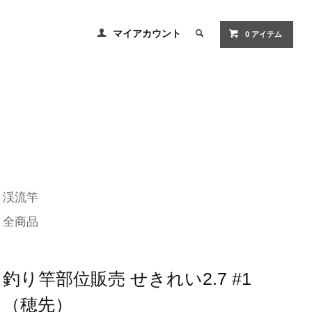
マイアカウント
0 アイテム
渓流竿
全商品
釣り竿部位販売 せきれい2.7 #1
（穂先）