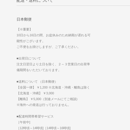
配送・送料について
日本郵便
【※重要】
10日から16日の間、お盆休みのため納期が遅れる可
能性がございます。
ご不便をお掛けしますが、ご了承ください。
■出荷日について
注文日翌日より土日を除く、２～３営業日の出荷準
備期間をいただいております。
■送料について （日本郵便）
【全国一律】 ￥1,200 ※北海道・沖縄・離島は除く
【北海道・沖縄】 ￥3,000
【離島】 ￥5,000（別途メールにてご相談)
※海外への発送は行っておりません。
■配達時間帯希望サービス
［午前中]
［12時頃～14時頃]［14時頃～16時頃]