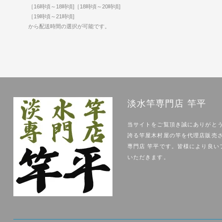
［16時頃～18時頃]［18時頃～20時頃]
［19時頃～21時頃]
から配送時間の選択が可能です。
淡水竿専門店 竿平
当サイトをご覧頂き誠にありがと
誇る竿屋木村屋の竿を代理店販売
専門店 竿平です。皆様により良い
いただきます。