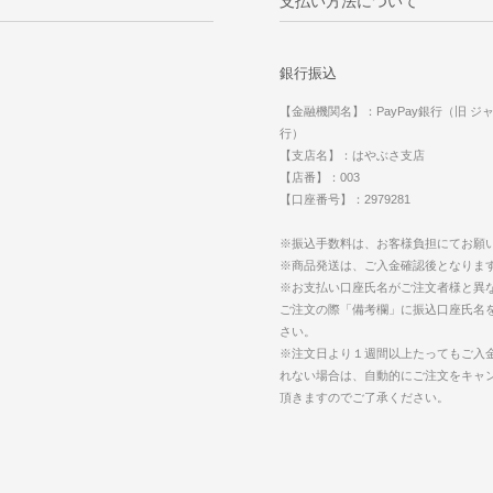
支払い方法について
銀行振込
【金融機関名】：PayPay銀行（旧 ジ
行）
【支店名】：はやぶさ支店
【店番】：003
【口座番号】：2979281
※振込手数料は、お客様負担にてお願
※商品発送は、ご入金確認後となりま
※お支払い口座氏名がご注文者様と異
ご注文の際「備考欄」に振込口座氏名
さい。
※注文日より１週間以上たってもご入
れない場合は、自動的にご注文をキャ
頂きますのでご了承ください。