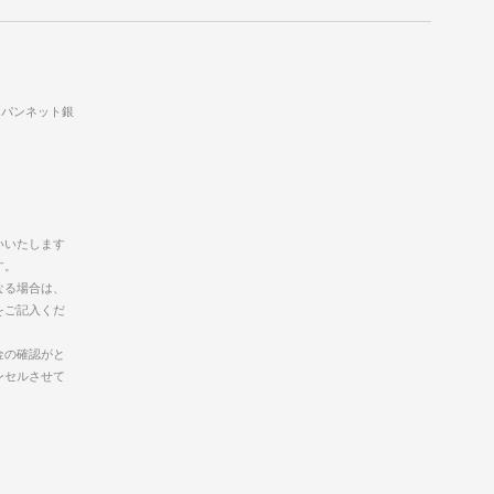
ャパンネット銀
いいたします
す。
なる場合は、
をご記入くだ
金の確認がと
ンセルさせて