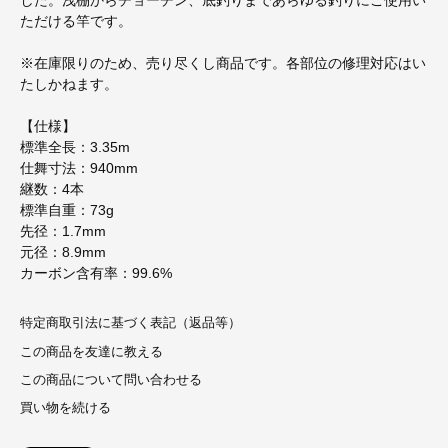
した。浅棚からチョーチン、底釣りまであらゆる釣りにご使用い
ただける竿です。
※在庫限りのため、売り尽くし商品です。各部位の修理対応はい
たしかねます。
【仕様】
標準全長：3.35m
仕舞寸法：940mm
継数：4本
標準自重：73g
先径：1.7mm
元径：8.9mm
カーボン含有率：99.6%
特定商取引法に基づく表記（返品等）
この商品を友達に教える
この商品について問い合わせる
買い物を続ける