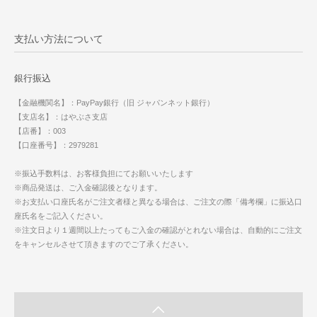
支払い方法について
銀行振込
【金融機関名】：PayPay銀行（旧 ジャパンネット銀行）
【支店名】：はやぶさ支店
【店番】：003
【口座番号】：2979281
※振込手数料は、お客様負担にてお願いいたします
※商品発送は、ご入金確認後となります。
※お支払い口座氏名がご注文者様と異なる場合は、ご注文の際「備考欄」に振込口
座氏名をご記入ください。
※注文日より１週間以上たってもご入金の確認がとれない場合は、自動的にご注文
をキャンセルさせて頂きますのでご了承ください。