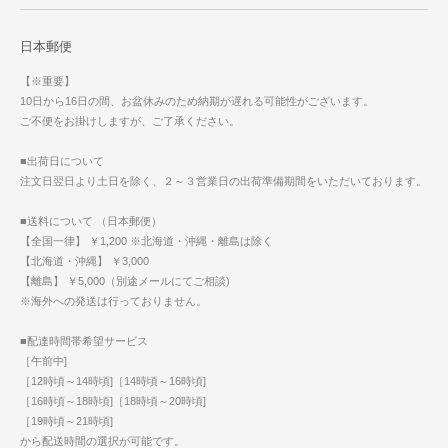
日本郵便
【※重要】
10日から16日の間、お盆休みのため納期が遅れる可能性がございます。
ご不便をお掛けしますが、ご了承ください。
■出荷日について
注文日翌日より土日を除く、２～３営業日の出荷準備期間をいただいております。
■送料について （日本郵便）
【全国一律】 ￥1,200 ※北海道・沖縄・離島は除く
【北海道・沖縄】 ￥3,000
【離島】 ￥5,000（別途メールにてご相談)
※海外への発送は行っておりません。
■配達時間帯希望サービス
［午前中]
［12時頃～14時頃]［14時頃～16時頃]
［16時頃～18時頃]［18時頃～20時頃]
［19時頃～21時頃]
から配送時間の選択が可能です。