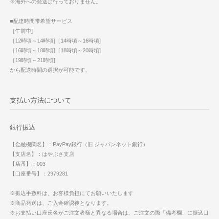
※海外への発送は行っておりません。
■配達時間帯希望サービス
［午前中]
［12時頃～14時頃]［14時頃～16時頃]
［16時頃～18時頃]［18時頃～20時頃]
［19時頃～21時頃]
から配送時間の選択が可能です。
支払い方法について
銀行振込
【金融機関名】：PayPay銀行（旧 ジャパンネット銀行）
【支店名】：はやぶさ支店
【店番】：003
【口座番号】：2979281
※振込手数料は、お客様負担にてお願いいたします
※商品発送は、ご入金確認後となります。
※お支払い口座氏名がご注文者様と異なる場合は、ご注文の際「備考欄」に振込口