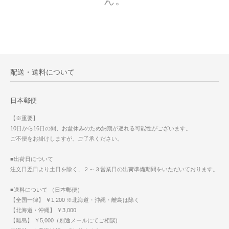
ん。
配送・送料について
日本郵便
【※重要】
10日から16日の間、お盆休みのため納期が遅れる可能性がございます。
ご不便をお掛けしますが、ご了承ください。
■出荷日について
注文日翌日より土日を除く、２～３営業日の出荷準備期間をいただいております。
■送料について （日本郵便）
【全国一律】 ￥1,200 ※北海道・沖縄・離島は除く
【北海道・沖縄】 ￥3,000
【離島】 ￥5,000（別途メールにてご相談)