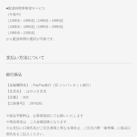
■配達時間帯希望サービス
［午前中]
［12時頃～14時頃]［14時頃～16時頃]
［16時頃～18時頃]［18時頃～20時頃]
［19時頃～21時頃]
から配送時間の選択が可能です。
支払い方法について
銀行振込
【金融機関名】：PayPay銀行（旧 ジャパンネット銀行）
【支店名】：はやぶさ支店
【店番】：003
【口座番号】：2979281
※振込手数料は、お客様負担にてお願いいたします
※商品発送は、ご入金確認後となります。
※お支払い口座氏名がご注文者様と異なる場合は、ご注文の際「備考欄」に振込口
座氏名をご記入ください。