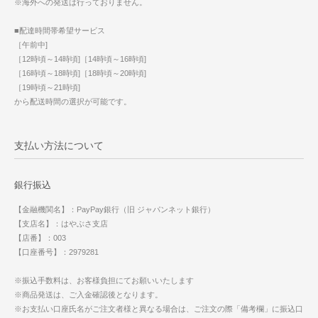
※海外への発送は行っておりません。
■配達時間帯希望サービス
［午前中]
［12時頃～14時頃]［14時頃～16時頃]
［16時頃～18時頃]［18時頃～20時頃]
［19時頃～21時頃]
から配送時間の選択が可能です。
支払い方法について
銀行振込
【金融機関名】：PayPay銀行（旧 ジャパンネット銀行）
【支店名】：はやぶさ支店
【店番】：003
【口座番号】：2979281
※振込手数料は、お客様負担にてお願いいたします
※商品発送は、ご入金確認後となります。
※お支払い口座氏名がご注文者様と異なる場合は、ご注文の際「備考欄」に振込口