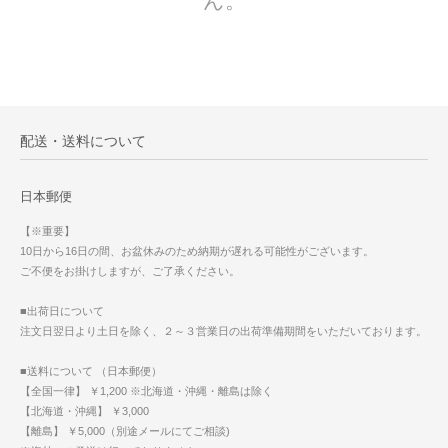
ん。
配送・送料について
日本郵便
【※重要】
10日から16日の間、お盆休みのため納期が遅れる可能性がございます。
ご不便をお掛けしますが、ご了承ください。
■出荷日について
注文日翌日より土日を除く、２～３営業日の出荷準備期間をいただいております。
■送料について （日本郵便）
【全国一律】 ￥1,200 ※北海道・沖縄・離島は除く
【北海道・沖縄】 ￥3,000
【離島】 ￥5,000（別途メールにてご相談)