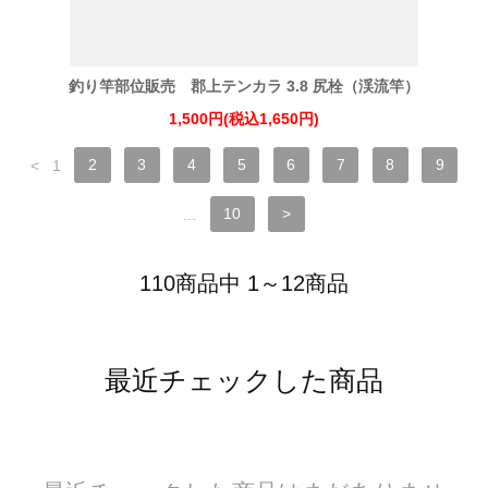
釣り竿部位販売 郡上テンカラ 3.8 尻栓（渓流竿）
1,500円(税込1,650円)
<
1
2
3
4
5
6
7
8
9
...
10
>
110商品中 1～12商品
最近チェックした商品