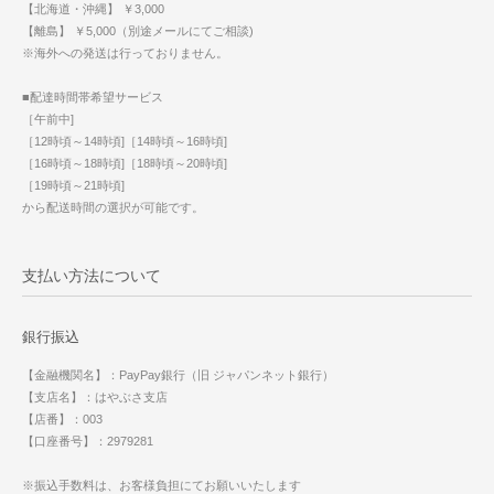
【北海道・沖縄】 ￥3,000
【離島】 ￥5,000（別途メールにてご相談)
※海外への発送は行っておりません。
■配達時間帯希望サービス
［午前中]
［12時頃～14時頃]［14時頃～16時頃]
［16時頃～18時頃]［18時頃～20時頃]
［19時頃～21時頃]
から配送時間の選択が可能です。
支払い方法について
銀行振込
【金融機関名】：PayPay銀行（旧 ジャパンネット銀行）
【支店名】：はやぶさ支店
【店番】：003
【口座番号】：2979281
※振込手数料は、お客様負担にてお願いいたします